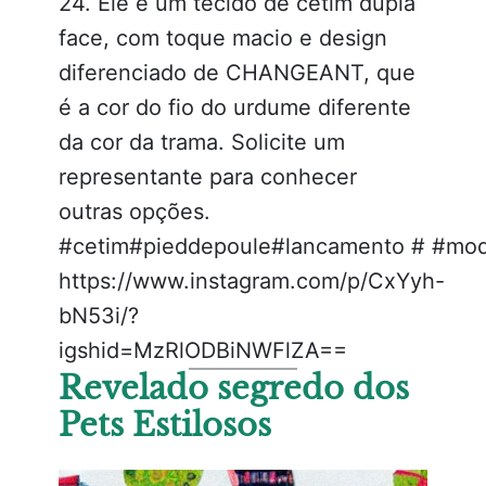
24. Ele é um tecido de cetim dupla
face, com toque macio e design
diferenciado de CHANGEANT, que
é a cor do fio do urdume diferente
da cor da trama. Solicite um
representante para conhecer
outras opções.
#cetim#pieddepoule#lancamento # #moda
https://www.instagram.com/p/CxYyh-
bN53i/?
igshid=MzRlODBiNWFlZA==
Revelado segredo dos
Pets Estilosos