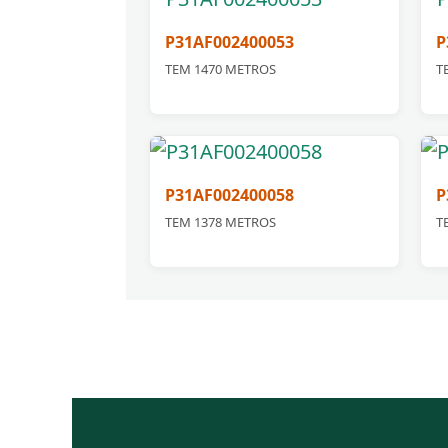
P31AF002400053
P
TEM 1470 METROS
T
P31AF002400058
P
TEM 1378 METROS
T