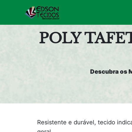
Pular
para
o
conteúdo
POLY TAFE
Descubra os M
Resistente e durável, tecido indi
geral.