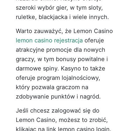
szeroki wybór gier, w tym sloty,
ruletke, blackjacka i wiele innych.
Warto zauważyć, że Lemon Casino
lemon casino rejestracja
oferuje
atrakcyjne promocje dla nowych
graczy, w tym bonusy powitalne i
darmowe spiny. Kasyno to także
oferuje program lojalnościowy,
który pozwala graczom na
zdobywanie punktów i nagród.
Jeśli chcesz zalogować się do
Lemon Casino, możesz to zrobić,
klikając na link lemon casino login.