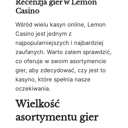
Recenzja gier w Lemon
Casino
Wśród wielu kasyn online, Lemon
Casino jest jednym z
najpopularniejszych i najbardziej
zaufanych. Warto zatem sprawdzić,
co oferuje w swoim asortymencie
gier, aby zdecydować, czy jest to
kasyno, które spełnia nasze
oczekiwania.
Wielkość
asortymentu gier