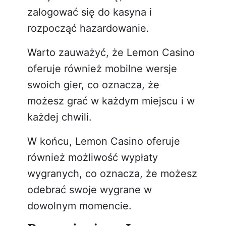
zalogować się do kasyna i
rozpocząć hazardowanie.
Warto zauważyć, że Lemon Casino
oferuje również mobilne wersje
swoich gier, co oznacza, że
możesz grać w każdym miejscu i w
każdej chwili.
W końcu, Lemon Casino oferuje
również możliwość wypłaty
wygranych, co oznacza, że możesz
odebrać swoje wygrane w
dowolnym momencie.