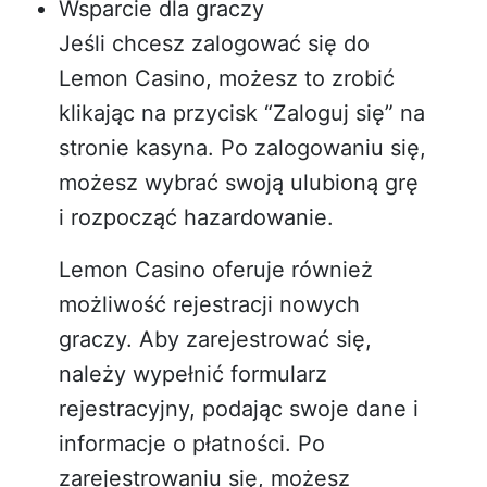
Wsparcie dla graczy
Jeśli chcesz zalogować się do
Lemon Casino, możesz to zrobić
klikając na przycisk “Zaloguj się” na
stronie kasyna. Po zalogowaniu się,
możesz wybrać swoją ulubioną grę
i rozpocząć hazardowanie.
Lemon Casino oferuje również
możliwość rejestracji nowych
graczy. Aby zarejestrować się,
należy wypełnić formularz
rejestracyjny, podając swoje dane i
informacje o płatności. Po
zarejestrowaniu się, możesz