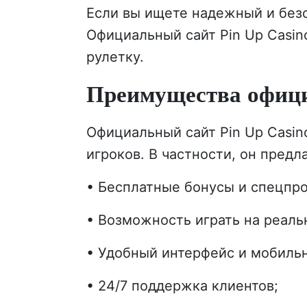
Если вы ищете надежный и безоп
Официальный сайт Pin Up Casin
рулетку.
Преимущества офици
Официальный сайт Pin Up Casin
игроков. В частности, он предла
• Бесплатные бонусы и спецпр
• Возможность играть на реаль
• Удобный интерфейс и мобиль
• 24/7 поддержка клиентов;