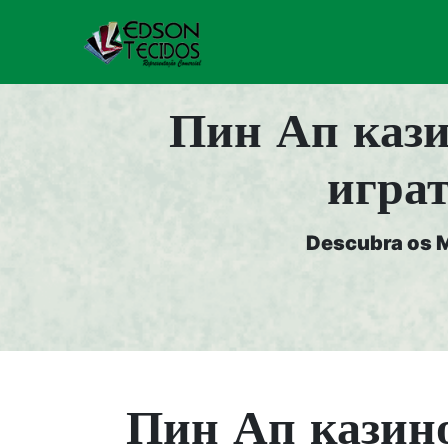
Pular
para
o
conteúdo
Пин Ап каз
играт
Descubra os M
Пин Ап казин