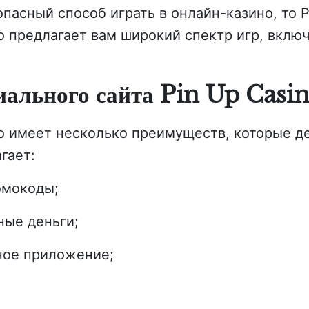
асный способ играть в онлайн-казино, то Pi
o предлагает вам широкий спектр игр, включ
ального сайта Pin Up Casi
o имеет несколько преимуществ, которые д
гает:
омокоды;
ные деньги;
ное приложение;