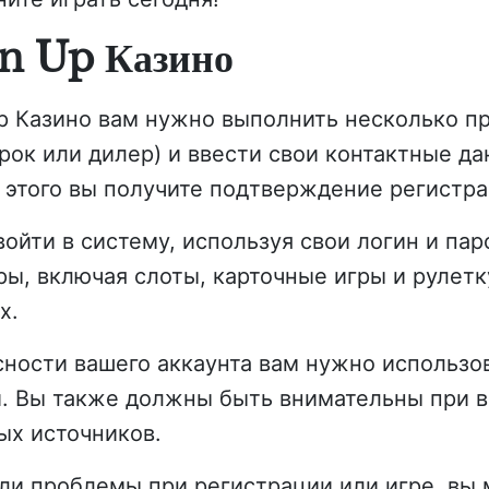
in Up Казино
Up Казино вам нужно выполнить несколько п
грок или дилер) и ввести свои контактные д
е этого вы получите подтверждение регистра
йти в систему, используя свои логин и паро
ры, включая слоты, карточные игры и рулет
х.
сности вашего аккаунта вам нужно использо
. Вы также должны быть внимательны при в
ых источников.
или проблемы при регистрации или игре, вы