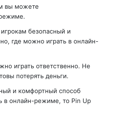
Там вы можете
-режиме.
т игрокам безопасный и
о, где можно играть в онлайн-
ужно играть ответственно. Не
товы потерять деньги.
сный и комфортный способ
ь в онлайн-режиме, то Pin Up