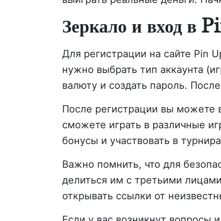
Зеркало и вход в P
Для регистрации на сайте Pin 
нужно выбрать тип аккаунта (и
валюту и создать пароль. Посл
После регистрации вы можете во
сможете играть в различные иг
бонусы и участвовать в турнира
Важно помнить, что для безопа
делиться им с третьими лицами
открывать ссылки от неизвестн
Если у вас возникнут вопросы 