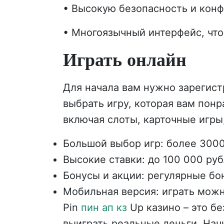
• Высокую безопасность и кон
• Многоязычный интерфейс, что 
Играть онлайн
Для начала вам нужно зарегист
выбрать игру, которая вам понр
включая слоты, карточные игры,
Большой выбор игр: более 3000
Высокие ставки: до 100 000 ру
Бонусы и акции: регулярные бо
Мобильная версия: играть можн
Pin
пин ап кз
Up казино – это бе
выиграть реальные деньги. Начн