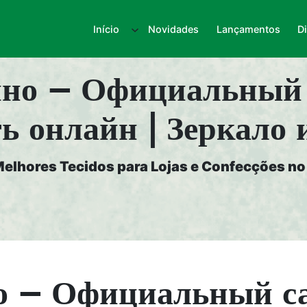
Início
Novidades
Lançamentos
D
ино – Официальный 
ь онлайн | Зеркало 
elhores Tecidos para Lojas e Confecções no 
о – Официальный с