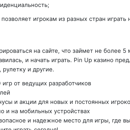
фиденциальность;
позволяет игрокам из разных стран играть 
рироваться на сайте, что займет не более 5
авилась, и начать играть. Pin Up казино пре
 рулетку и другие.
 игр от ведущих разработчиков
блей
нусы и акции для новых и постоянных игрок
о и на мобильных устройствах
зопасное и надежное место для игры, где в
ите играть сегодня!