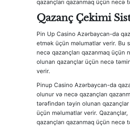
qazançları qazanmaq üçün necə t
Qazanç Çekimi Sis
Pin Up Casino Azərbaycan-da qaz
etmək üçün məlumatlar verir. Bu s
necə qazançları qazanmaq üçün ne
olunan qazançlar üçün necə təmi
verir.
Pinup Casino Azərbaycan-da qazan
olunur və necə qazançları qazanm
tərəfindən təyin olunan qazançla
üçün məlumatlar verir. Qazançlar,
qazançları qazanmaq üçün necə t