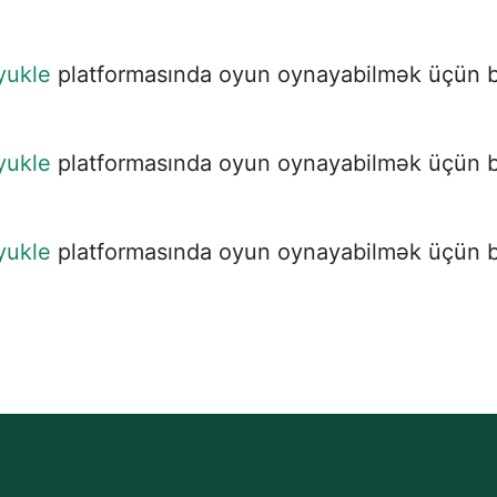
yukle
platformasında oyun oynayabilmək üçün be
yukle
platformasında oyun oynayabilmək üçün be
yukle
platformasında oyun oynayabilmək üçün be