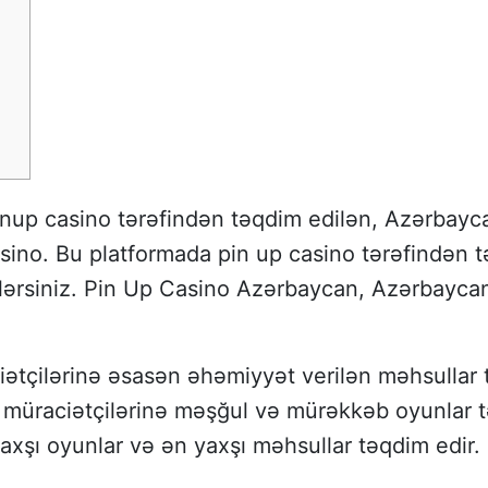
nup casino tərəfindən təqdim edilən, Azərbayc
asino. Bu platformada pin up casino tərəfindən t
 bilərsiniz. Pin Up Casino Azərbaycan, Azərbayca
.
tçilərinə əsasən əhəmiyyət verilən məhsullar təq
ilə müraciətçilərinə məşğul və mürəkkəb oyunlar 
axşı oyunlar və ən yaxşı məhsullar təqdim edir.