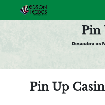
Pular
para
o
conteúdo
Pin
Descubra os M
Pin Up Casi