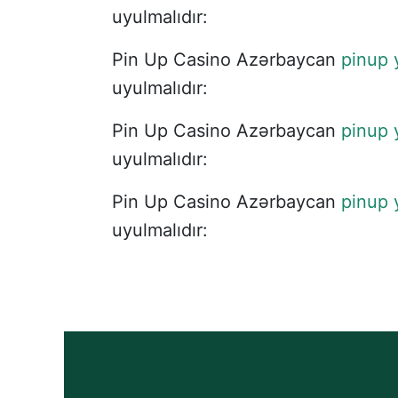
uyulmalıdır:
Pin Up Casino Azərbaycan
pinup 
uyulmalıdır:
Pin Up Casino Azərbaycan
pinup 
uyulmalıdır:
Pin Up Casino Azərbaycan
pinup 
uyulmalıdır: