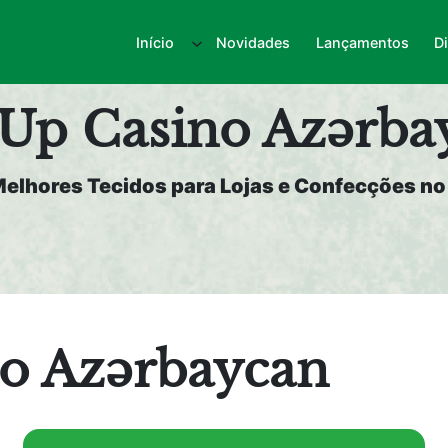
Início
Novidades
Lançamentos
D
 Up Casino Azərba
elhores Tecidos para Lojas e Confecções no 
no Azərbaycan