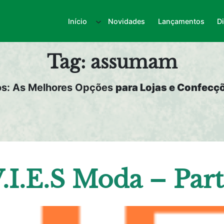
Início
Novidades
Lançamentos
D
Tag:
assumam
os: As Melhores Opções
para Lojas e Confecçõ
.I.E.S Moda – Part