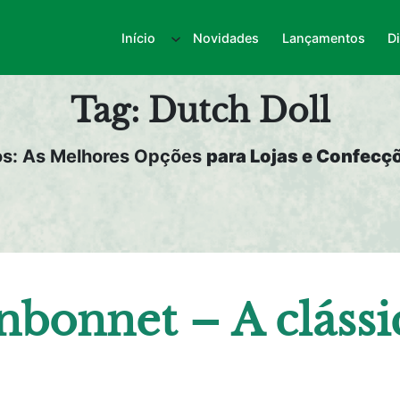
Início
Novidades
Lançamentos
D
Tag:
Dutch Doll
os: As Melhores Opções
para Lojas e Confecçõ
bonnet – A cláss