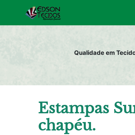
Pular
para
o
conteúdo
Qualidade em Tecid
Estampas Sun
chapéu.