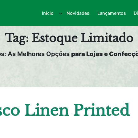
Início
Novidades
Lançamentos
D
Tag:
Estoque Limitado
os: As Melhores Opções
para Lojas e Confecçõ
co Linen Printed