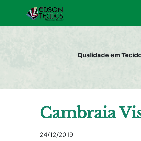
Pular
para
o
conteúdo
Qualidade em Tecid
Cambraia Vis
24/12/2019