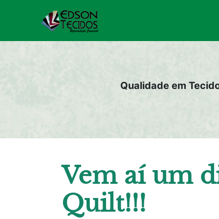
Pular
para
o
conteúdo
Qualidade em Tecid
Vem aí um d
Quilt!!!