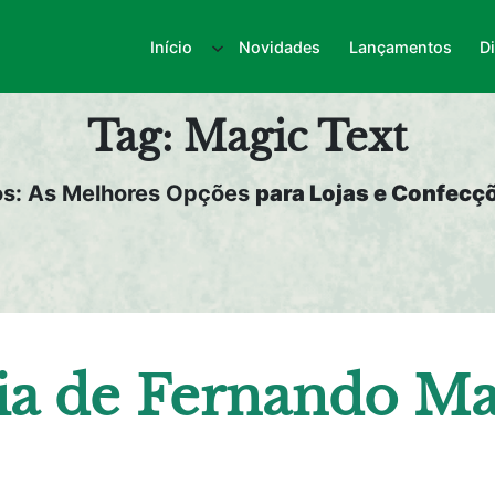
Início
Novidades
Lançamentos
D
Tag:
Magic Text
os: As Melhores Opções
para Lojas e Confecçõ
ia de Fernando Ma