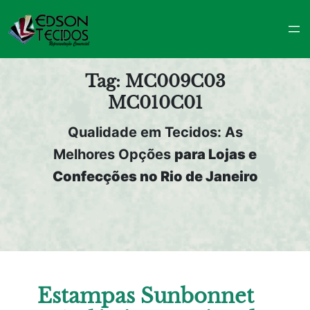
Pular
para
o
conteúdo
Tag:
MC009C03
MC010C01
Qualidade em Tecidos: As
Melhores Opções
para Lojas e
Confecções no Rio de Janeiro
Estampas Sunbonnet