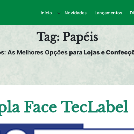
Início
Novidades
Lançamentos
D
Tag:
Papéis
os: As Melhores Opções
para Lojas e Confecçõ
pla Face TecLabel