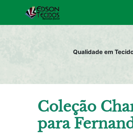
Pular
para
o
conteúdo
Qualidade em Tecid
Coleção Char
para Fernan