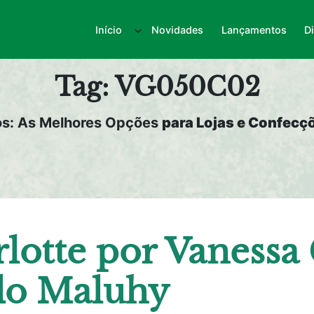
Início
Novidades
Lançamentos
D
Tag:
VG050C02
os: As Melhores Opções
para Lojas e Confecçõ
lotte por Vanessa
do Maluhy