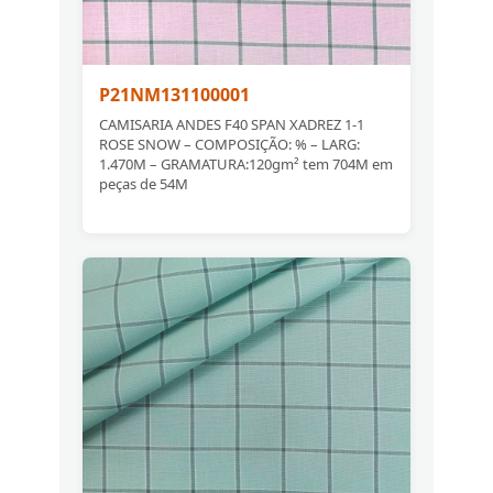
P21NM131100001
CAMISARIA ANDES F40 SPAN XADREZ 1-1
ROSE SNOW – COMPOSIÇÃO: % – LARG:
1.470M – GRAMATURA:120gm² tem 704M em
peças de 54M