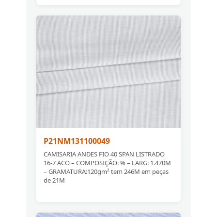
P21NM131100049
CAMISARIA ANDES FIO 40 SPAN LISTRADO
16-7 ACO – COMPOSIÇÃO: % – LARG: 1.470M
– GRAMATURA:120gm² tem 246M em peças
de 21M