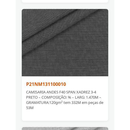
P21NM131100010
CAMISARIA ANDES F40 SPAN XADREZ 3-4
PRETO – COMPOSIÇÃO: % – LARG: 1.470M –
GRAMATURA:120gm² tem 332M em peças de
53M