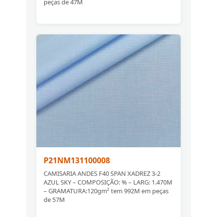
peças de 47M
P21NM131100008
CAMISARIA ANDES F40 SPAN XADREZ 3-2
AZUL SKY – COMPOSIÇÃO: % – LARG: 1.470M
– GRAMATURA:120gm² tem 992M em peças
de 57M