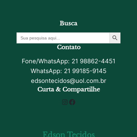
Busca
Botão De Pesquisa
Procurar
por:
Contato
Fone/WhatsApp: 21 98862-4451
WhatsApp: 21 99185-9145
edsontecidos@uol.com.br
Curta & Compartilhe
Instagram
Facebook
Edson Tecidos