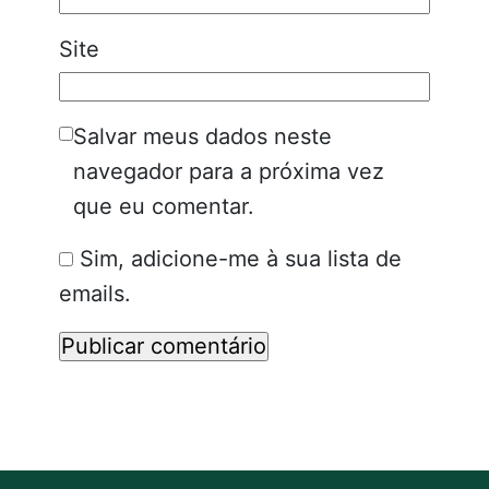
Site
Salvar meus dados neste
navegador para a próxima vez
que eu comentar.
Sim, adicione-me à sua lista de
emails.