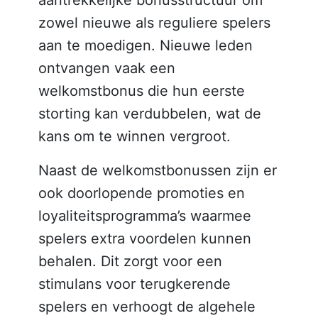
zowel nieuwe als reguliere spelers
aan te moedigen. Nieuwe leden
ontvangen vaak een
welkomstbonus die hun eerste
storting kan verdubbelen, wat de
kans om te winnen vergroot.
Naast de welkomstbonussen zijn er
ook doorlopende promoties en
loyaliteitsprogramma’s waarmee
spelers extra voordelen kunnen
behalen. Dit zorgt voor een
stimulans voor terugkerende
spelers en verhoogt de algehele