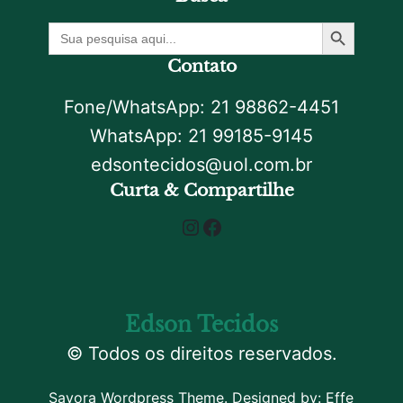
Botão De Pesquisa
Procurar
por:
Contato
Fone/WhatsApp: 21 98862-4451
WhatsApp: 21 99185-9145
edsontecidos@uol.com.br
Curta & Compartilhe
Instagram
Facebook
Edson Tecidos
© Todos os direitos reservados.
Savora Wordpress Theme. Designed by:
Effe