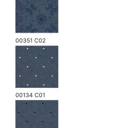
00351 C02
00134 C01