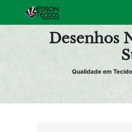
Pular
para
o
conteúdo
Desenhos N
S
Qualidade em Tecid