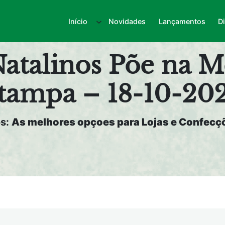
Início
Novidades
Lançamentos
D
atalinos Põe na Me
tampa – 18-10-20
os:
As melhores opçoes para Lojas e Confecçõ