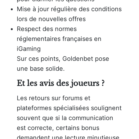
Mise à jour régulière des conditions
lors de nouvelles offres
Respect des normes
réglementaires françaises en
iGaming
Sur ces points, Goldenbet pose
une base solide.
Et les avis des joueurs ?
Les retours sur forums et
plateformes spécialisées soulignent
souvent que si la communication
est correcte, certains bonus
demandent une lecture minutieuse