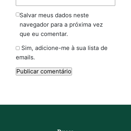
Salvar meus dados neste
navegador para a próxima vez
que eu comentar.
Sim, adicione-me à sua lista de
emails.