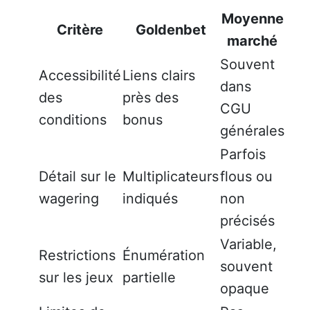
Moyenne
Critère
Goldenbet
marché
Souvent
Accessibilité
Liens clairs
dans
des
près des
CGU
conditions
bonus
générales
Parfois
Détail sur le
Multiplicateurs
flous ou
wagering
indiqués
non
précisés
Variable,
Restrictions
Énumération
souvent
sur les jeux
partielle
opaque