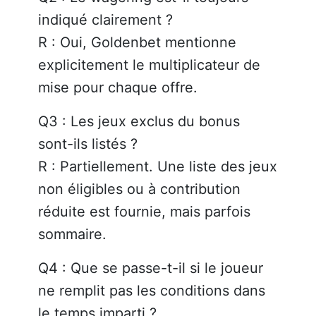
indiqué clairement ?
R : Oui, Goldenbet mentionne
explicitement le multiplicateur de
mise pour chaque offre.
Q3 : Les jeux exclus du bonus
sont-ils listés ?
R : Partiellement. Une liste des jeux
non éligibles ou à contribution
réduite est fournie, mais parfois
sommaire.
Q4 : Que se passe-t-il si le joueur
ne remplit pas les conditions dans
le temps imparti ?