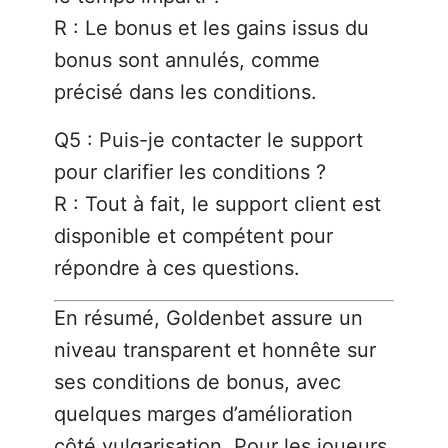
R : Le bonus et les gains issus du
bonus sont annulés, comme
précisé dans les conditions.
Q5 : Puis-je contacter le support
pour clarifier les conditions ?
R : Tout à fait, le support client est
disponible et compétent pour
répondre à ces questions.
En résumé, Goldenbet assure un
niveau transparent et honnête sur
ses conditions de bonus, avec
quelques marges d’amélioration
côté vulgarisation. Pour les joueurs