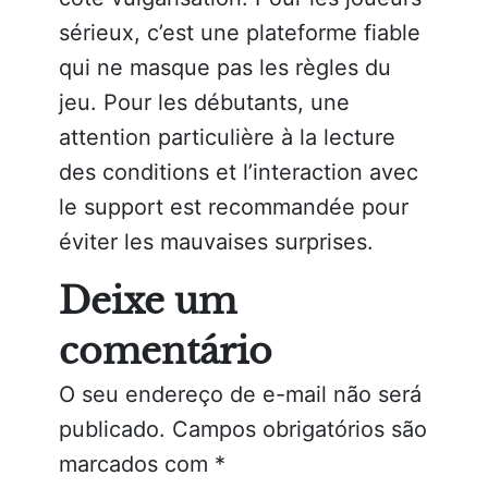
sérieux, c’est une plateforme fiable
qui ne masque pas les règles du
jeu. Pour les débutants, une
attention particulière à la lecture
des conditions et l’interaction avec
le support est recommandée pour
éviter les mauvaises surprises.
Deixe um
comentário
O seu endereço de e-mail não será
publicado.
Campos obrigatórios são
marcados com
*