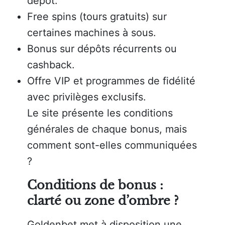
dépôt.
Free spins (tours gratuits) sur
certaines machines à sous.
Bonus sur dépôts récurrents ou
cashback.
Offre VIP et programmes de fidélité
avec privilèges exclusifs.
Le site présente les conditions
générales de chaque bonus, mais
comment sont-elles communiquées
?
Conditions de bonus :
clarté ou zone d’ombre ?
Goldenbet met à disposition une