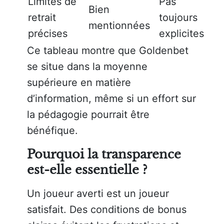
Limites de
Pas
Bien
retrait
toujours
mentionnées
précises
explicites
Ce tableau montre que Goldenbet
se situe dans la moyenne
supérieure en matière
d’information, même si un effort sur
la pédagogie pourrait être
bénéfique.
Pourquoi la transparence
est-elle essentielle ?
Un joueur averti est un joueur
satisfait. Des conditions de bonus