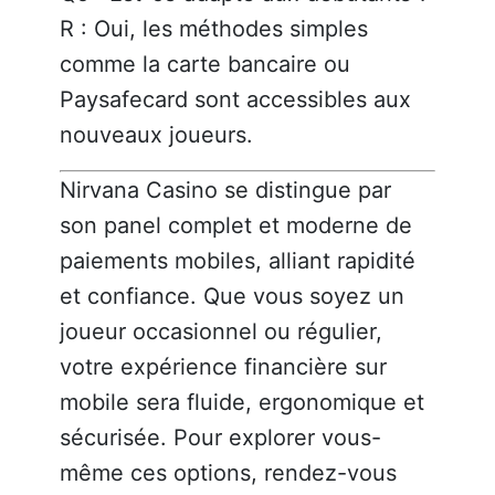
R : Oui, les méthodes simples
comme la carte bancaire ou
Paysafecard sont accessibles aux
nouveaux joueurs.
Nirvana Casino se distingue par
son panel complet et moderne de
paiements mobiles, alliant rapidité
et confiance. Que vous soyez un
joueur occasionnel ou régulier,
votre expérience financière sur
mobile sera fluide, ergonomique et
sécurisée. Pour explorer vous-
même ces options, rendez-vous