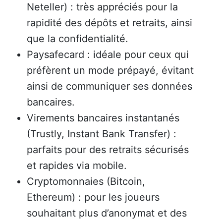
Neteller) : très appréciés pour la
rapidité des dépôts et retraits, ainsi
que la confidentialité.
Paysafecard : idéale pour ceux qui
préfèrent un mode prépayé, évitant
ainsi de communiquer ses données
bancaires.
Virements bancaires instantanés
(Trustly, Instant Bank Transfer) :
parfaits pour des retraits sécurisés
et rapides via mobile.
Cryptomonnaies (Bitcoin,
Ethereum) : pour les joueurs
souhaitant plus d’anonymat et des