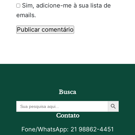
Sim, adicione-me à sua lista de
emails.
Busca
Botão De Pesquisa
Procurar
por:
Contato
Fone/WhatsApp: 21 98862-4451