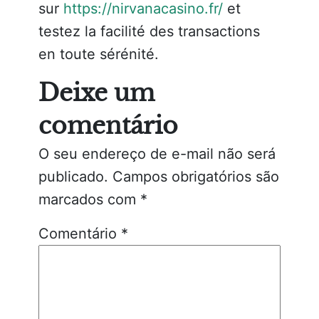
sur
https://nirvanacasino.fr/
et
testez la facilité des transactions
en toute sérénité.
Deixe um
comentário
O seu endereço de e-mail não será
publicado.
Campos obrigatórios são
marcados com
*
Comentário
*