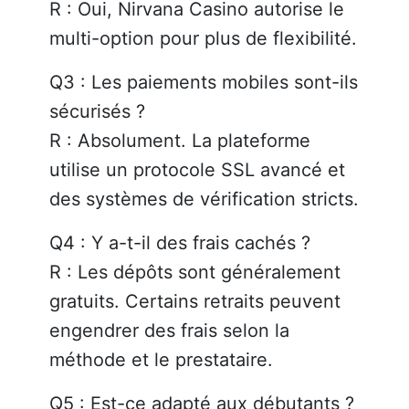
R : Oui, Nirvana Casino autorise le
multi-option pour plus de flexibilité.
Q3 : Les paiements mobiles sont-ils
sécurisés ?
R : Absolument. La plateforme
utilise un protocole SSL avancé et
des systèmes de vérification stricts.
Q4 : Y a-t-il des frais cachés ?
R : Les dépôts sont généralement
gratuits. Certains retraits peuvent
engendrer des frais selon la
méthode et le prestataire.
Q5 : Est-ce adapté aux débutants ?