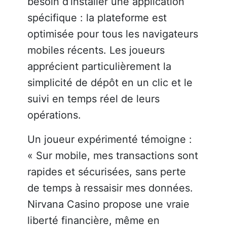
besoin d’installer une application
spécifique : la plateforme est
optimisée pour tous les navigateurs
mobiles récents. Les joueurs
apprécient particulièrement la
simplicité de dépôt en un clic et le
suivi en temps réel de leurs
opérations.
Un joueur expérimenté témoigne :
« Sur mobile, mes transactions sont
rapides et sécurisées, sans perte
de temps à ressaisir mes données.
Nirvana Casino propose une vraie
liberté financière, même en