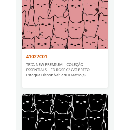
41027C01
TRIC. NEW PREMIUM – COLEÇÃO
ESSENTIALS – FD ROSE C/ CAT PRETO –
Estoque Disponível: 270.0 Metro(s)