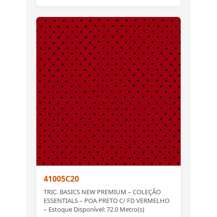
41005C20
TRIC. BASICS NEW PREMIUM – COLEÇÃO
ESSENTIALS – POA PRETO C/ FD VERMELHO
– Estoque Disponível: 72.0 Metro(s)