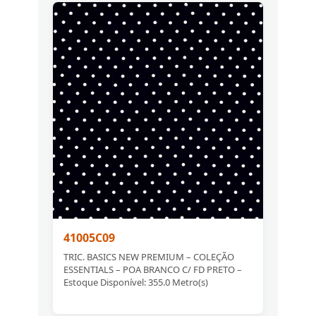
41005C09
TRIC. BASICS NEW PREMIUM – COLEÇÃO
ESSENTIALS – POA BRANCO C/ FD PRETO –
Estoque Disponível: 355.0 Metro(s)