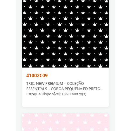
41002C09
TRIC. NEW PREMIUM – COLEÇÃO
ESSENTIALS – COROA PEQUENA FD PRETO –
Estoque Disponível: 135.0 Metro(s)