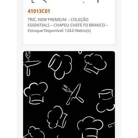
41013C01
TRIC. NEW PREMIUM – COLEÇÃO
ESSENTIALS – CHAPEU CHEFE FD BRANCO –
Estoque Disponível: 124.0 Metro(s)