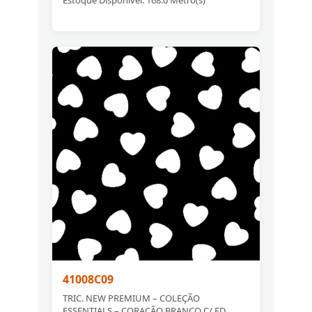
41008C09
TRIC. NEW PREMIUM – COLEÇÃO
ESSENTIALS – CORAÇÃO BRANCO C/ FD