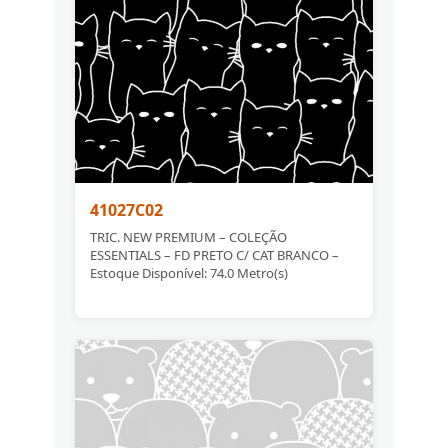
41027C02
TRIC. NEW PREMIUM – COLEÇÃO
ESSENTIALS – FD PRETO C/ CAT BRANCO –
Estoque Disponível: 74.0 Metro(s)