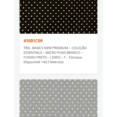
41001C09
TRIC. BASICS NEW PREMIUM – COLEÇÃO
ESSENTIALS – MICRO POAS BRANCO –
FUNDO PRETO – ( E047) – T – Estoque
Disponível: 143.5 Metro(s)