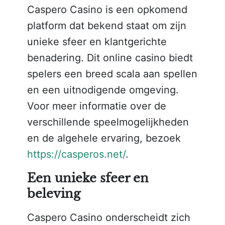
Caspero Casino is een opkomend
platform dat bekend staat om zijn
unieke sfeer en klantgerichte
benadering. Dit online casino biedt
spelers een breed scala aan spellen
en een uitnodigende omgeving.
Voor meer informatie over de
verschillende speelmogelijkheden
en de algehele ervaring, bezoek
https://casperos.net/
.
Een unieke sfeer en
beleving
Caspero Casino onderscheidt zich