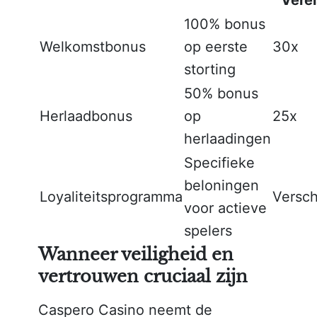
100% bonus
Welkomstbonus
op eerste
30x
storting
50% bonus
Herlaadbonus
op
25x
herlaadingen
Specifieke
beloningen
Loyaliteitsprogramma
Versch
voor actieve
spelers
Wanneer veiligheid en
vertrouwen cruciaal zijn
Caspero Casino neemt de