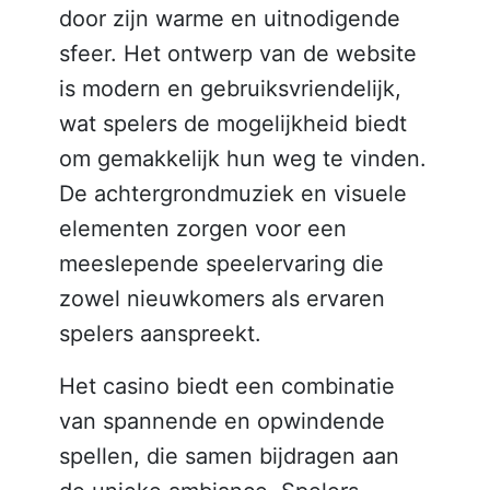
door zijn warme en uitnodigende
sfeer. Het ontwerp van de website
is modern en gebruiksvriendelijk,
wat spelers de mogelijkheid biedt
om gemakkelijk hun weg te vinden.
De achtergrondmuziek en visuele
elementen zorgen voor een
meeslepende speelervaring die
zowel nieuwkomers als ervaren
spelers aanspreekt.
Het casino biedt een combinatie
van spannende en opwindende
spellen, die samen bijdragen aan