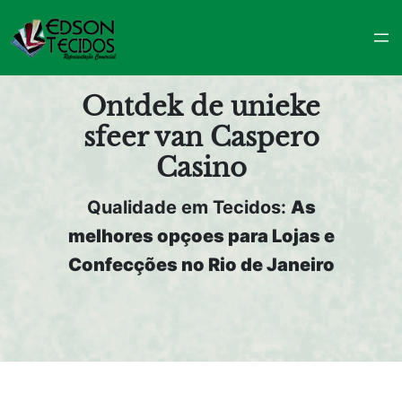
Pular
para
o
conteúdo
Ontdek de unieke
sfeer van Caspero
Casino
Qualidade em Tecidos:
As
melhores opçoes para Lojas e
Confecções no Rio de Janeiro