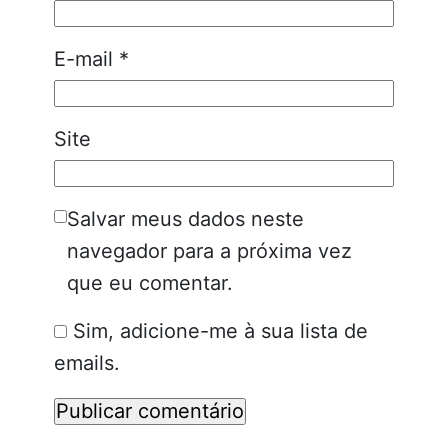
E-mail
*
Site
Salvar meus dados neste
navegador para a próxima vez
que eu comentar.
Sim, adicione-me à sua lista de
emails.