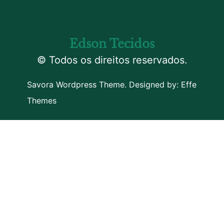
Edson Tecidos
© Todos os direitos reservados.
Savora Wordpress Theme. Designed by:
Effe
Themes