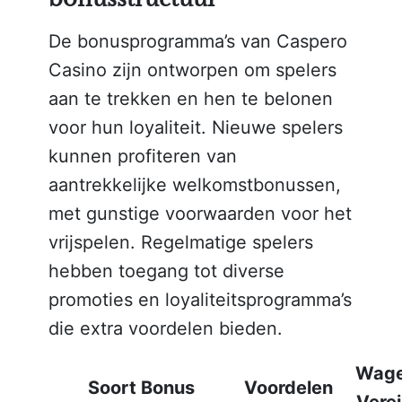
De bonusprogramma’s van Caspero
Casino zijn ontworpen om spelers
aan te trekken en hen te belonen
voor hun loyaliteit. Nieuwe spelers
kunnen profiteren van
aantrekkelijke welkomstbonussen,
met gunstige voorwaarden voor het
vrijspelen. Regelmatige spelers
hebben toegang tot diverse
promoties en loyaliteitsprogramma’s
die extra voordelen bieden.
Wage
Soort Bonus
Voordelen
Vere