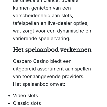
de unieke ambiance. Spelers
kunnen genieten van een
verscheidenheid aan slots,
tafelspellen en live-dealer opties,
wat zorgt voor een dynamische en
variërende speelervaring.
Het spelaanbod verkennen
Caspero Casino biedt een
uitgebreid assortiment aan spellen
van toonaangevende providers.
Het spelaanbod omvat:
Video slots
Classic slots