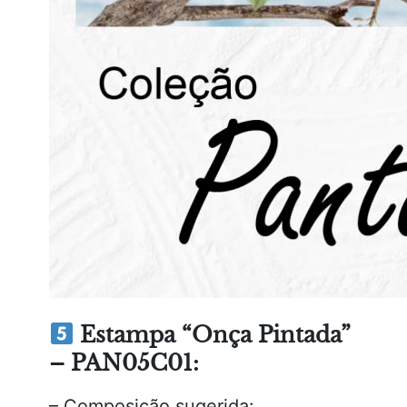
Estampa “Onça Pintada”
– PAN05C01:
– Composição sugerida: