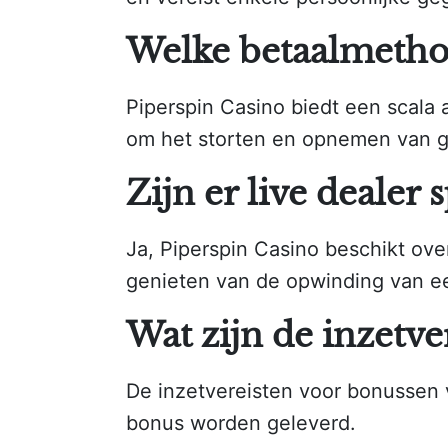
Welke betaalmetho
Piperspin Casino biedt een scala
om het storten en opnemen van g
Zijn er live dealer
Ja, Piperspin Casino beschikt ove
genieten van de opwinding van ee
Wat zijn de inzetv
De inzetvereisten voor bonussen v
bonus worden geleverd.