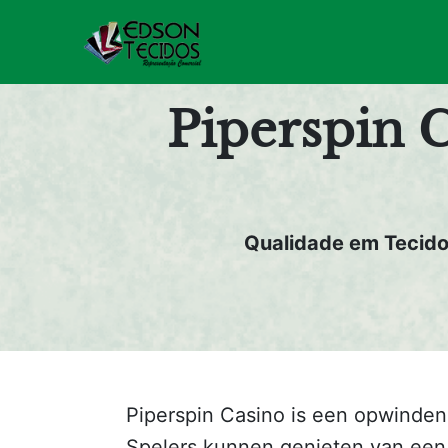
Pular
para
o
conteúdo
Piperspin 
Qualidade em Tecid
Piperspin Casino is een opwindend
Spelers kunnen genieten van een d