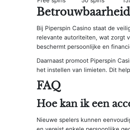
Free spins
50 spins
15
Betrouwbaarheid 
Bij Piperspin Casino staat de veil
relevante autoriteiten, wat zorgt
beschermt persoonlijke en financ
Daarnaast promoot Piperspin Casi
het instellen van limieten. Dit h
FAQ
Hoe kan ik een acc
Nieuwe spelers kunnen eenvoudig 
en vereist enkele persoonlijke ge