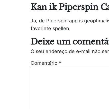
Kan ik Piperspin C
Ja, de Piperspin app is geoptima
favoriete spellen.
Deixe um comentá
O seu endereço de e-mail não ser
Comentário
*