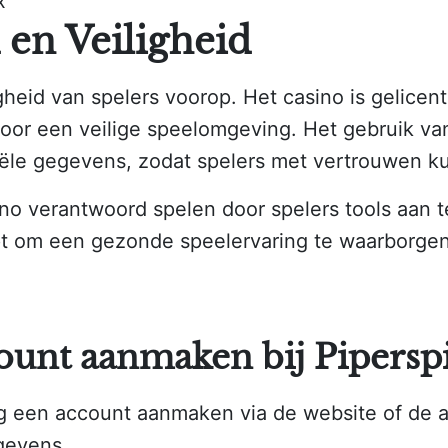
x
en Veiligheid
igheid van spelers voorop. Het casino is gelice
 voor een veilige speelomgeving. Het gebruik 
iële gegevens, zodat spelers met vertrouwen 
no verantwoord spelen door spelers tools aan t
elpt om een gezonde speelervaring te waarborgen
ount aanmaken bij Pipersp
een account aanmaken via de website of de app
gevens.