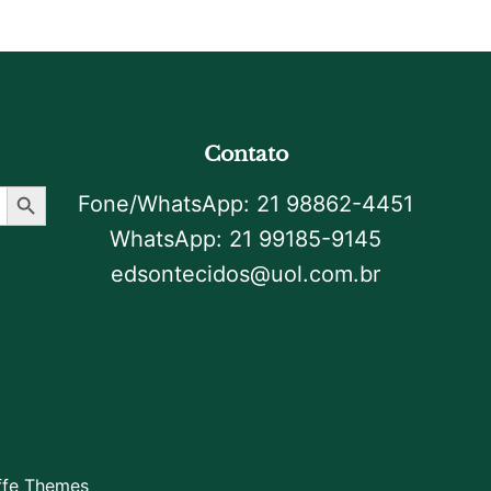
Contato
Botão De Pesquisa
Fone/WhatsApp: 21 98862-4451
WhatsApp: 21 99185-9145
edsontecidos@uol.com.br
ffe Themes