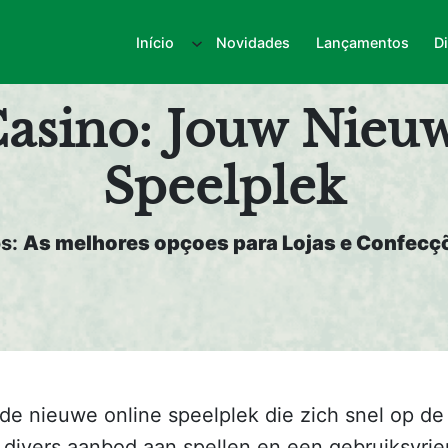
Início
Novidades
Lançamentos
D
Casino: Jouw Nieuw
Speelplek
os:
As melhores opçoes para Lojas e Confecçõ
e nieuwe online speelplek die zich snel op de 
ivers aanbod aan spellen en een gebruiksvriend