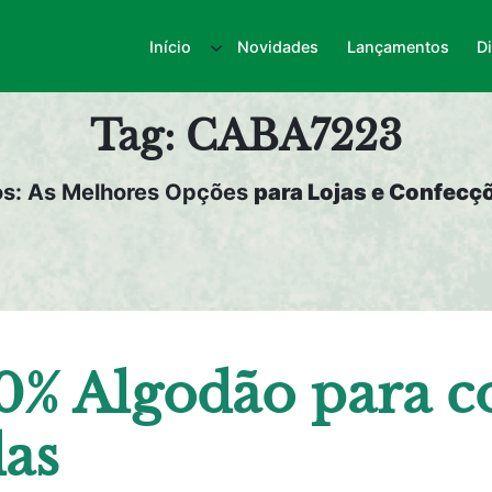
Início
Novidades
Lançamentos
D
Tag:
CABA7223
os: As Melhores Opções
para Lojas e Confecçõ
0% Algodão para c
das