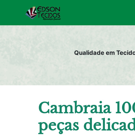
Pular
para
o
conteúdo
Qualidade em Tecid
Cambraia 10
peças delica