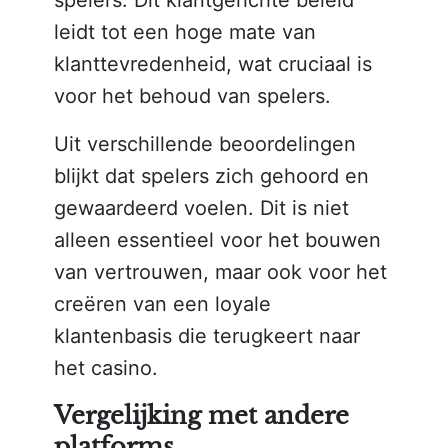
leidt tot een hoge mate van
klanttevredenheid, wat cruciaal is
voor het behoud van spelers.
Uit verschillende beoordelingen
blijkt dat spelers zich gehoord en
gewaardeerd voelen. Dit is niet
alleen essentieel voor het bouwen
van vertrouwen, maar ook voor het
creëren van een loyale
klantenbasis die terugkeert naar
het casino.
Vergelijking met andere
platforms