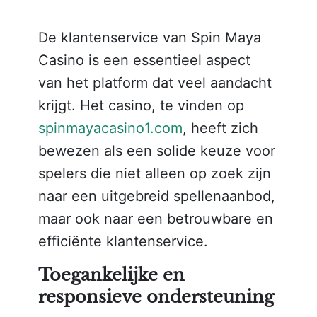
De klantenservice van Spin Maya
Casino is een essentieel aspect
van het platform dat veel aandacht
krijgt. Het casino, te vinden op
spinmayacasino1.com
, heeft zich
bewezen als een solide keuze voor
spelers die niet alleen op zoek zijn
naar een uitgebreid spellenaanbod,
maar ook naar een betrouwbare en
efficiënte klantenservice.
Toegankelijke en
responsieve ondersteuning