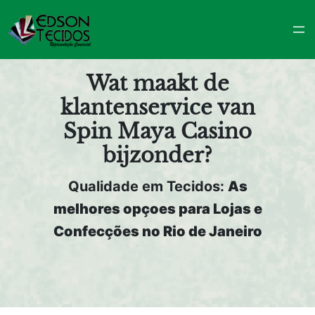
Pular
para
o
conteúdo
Wat maakt de
klantenservice van
Spin Maya Casino
bijzonder?
Qualidade em Tecidos:
As
melhores opçoes para Lojas e
Confecções no Rio de Janeiro