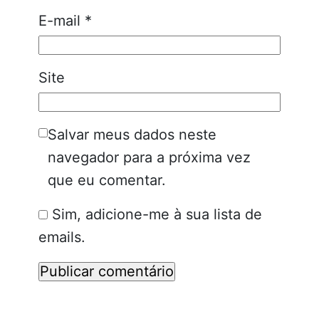
E-mail
*
Site
Salvar meus dados neste
navegador para a próxima vez
que eu comentar.
Sim, adicione-me à sua lista de
emails.