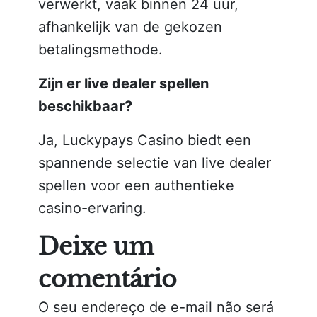
verwerkt, vaak binnen 24 uur,
afhankelijk van de gekozen
betalingsmethode.
Zijn er live dealer spellen
beschikbaar?
Ja, Luckypays Casino biedt een
spannende selectie van live dealer
spellen voor een authentieke
casino-ervaring.
Deixe um
comentário
O seu endereço de e-mail não será